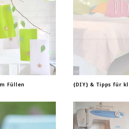
um Füllen
{DIY} & Tipps für 