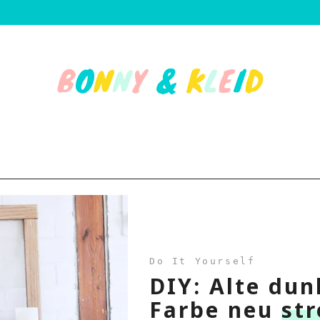
Do It Yourself
DIY: Alte du
Farbe neu
st