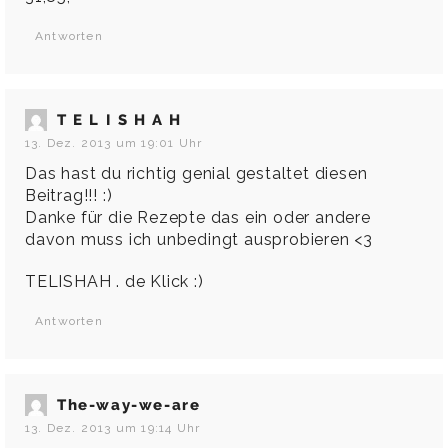
Antworten
T E L I S H A H
13. Dez. 2013 um 19:01 Uhr
Das hast du richtig genial gestaltet diesen
Beitrag!!! :)
Danke für die Rezepte das ein oder andere
davon muss ich unbedingt ausprobieren <3
TELISHAH . de Klick :)
Antworten
The-way-we-are
13. Dez. 2013 um 19:14 Uhr