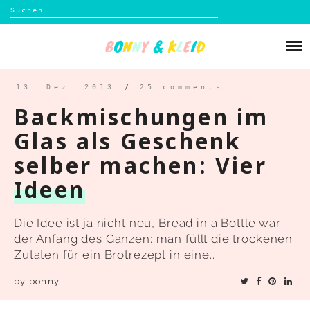
Suchen
nach:
Skip
to
Über mich
content
Blog
13. Dez. 2013
/
25 comments
Backmischungen im
Shop
Glas als Geschenk
selber machen: Vier
Kontakt
Ideen
Die Idee ist ja nicht neu, Bread in a Bottle war
der Anfang des Ganzen: man füllt die trockenen
Zutaten für ein Brotrezept in eine…
by
bonny