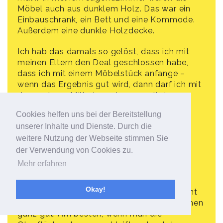
Möbel auch aus dunklem Holz. Das war ein
Einbauschrank, ein Bett und eine Kommode.
Außerdem eine dunkle Holzdecke.
Ich hab das damals so gelöst, dass ich mit
meinen Eltern den Deal geschlossen habe,
dass ich mit einem Möbelstück anfange –
wenn das Ergebnis gut wird, dann darf ich mit
den anderen Möbeln und sogar mit der
dunklen Holzdecke weitermachen.
Cookies helfen uns bei der Bereitstellung
unserer Inhalte und Dienste. Durch die
Hier siehst du zum Beispiel den alten
Einbauschrank, der war mal aus dunklem
weitere Nutzung der Webseite stimmen Sie
Kieferholz:
der Verwendung von Cookies zu.
https://bonnyundkleid.com/2018/02/diy-
Mehr erfahren
flamingo-deko-mit-washi-tape/
Okay!
Wenn die Möbel aus echtem Holz, also nicht
aus Furnier sind, klappt das mit dem Streichen
ganz gut. Am besten, wenn man die