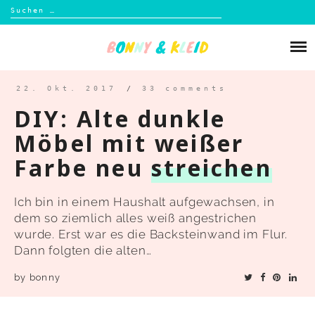
Suchen
nach:
Skip
to
Über mich
content
Blog
22. Okt. 2017
/
33 comments
DIY: Alte dunkle
Shop
Möbel mit weißer
Farbe neu
streichen
Kontakt
Ich bin in einem Haushalt aufgewachsen, in
dem so ziemlich alles weiß angestrichen
wurde. Erst war es die Backsteinwand im Flur.
Dann folgten die alten…
by
bonny