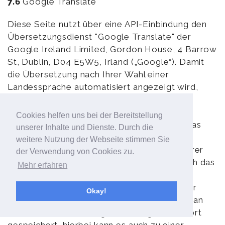
7.6
Google Translate
Diese Seite nutzt über eine API-Einbindung den
Übersetzungsdienst "Google Translate" der
Google Ireland Limited, Gordon House, 4 Barrow
St, Dublin, D04 E5W5, Irland („Google“). Damit
die Übersetzung nach Ihrer Wahl einer
Landessprache automatisiert angezeigt wird,
nimmt der von Ihnen verwendete Browser
Verbindung zu den Servern von Google auf.
Cookies helfen uns bei der Bereitstellung
Google verwendet hierbei sog. "Cookies", das
unserer Inhalte und Dienste. Durch die
sind Textdateien, die auf Ihrem Computer
weitere Nutzung der Webseite stimmen Sie
gespeichert werden und die eine Analyse Ihrer
der Verwendung von Cookies zu.
Nutzung der Website ermöglichen. Die durch das
Mehr erfahren
Cookie erzeugten Informationen über Ihre
Benutzung dieser Website (einschließlich der
Okay!
gekürzten IP-Adresse) werden in der Regel an
einen Server von Google übertragen und dort
gespeichert, hierbei kann es auch zu einer