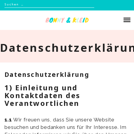
Suchen
nach:
Skip
to
Über mich
content
Blog
Datenschutzerkläru
Shop
Kontakt
Datenschutzerklärung
1) Einleitung und
Kontaktdaten des
Verantwortlichen
1.1
Wir freuen uns, dass Sie unsere Website
besuchen und bedanken uns für Ihr Interesse. Im