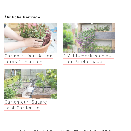
Ähnliche Beiträge
Gärtnern: Den Balkon
DIY: Blumenkasten aus
herbstfit machen
alter Palette bauen
Gartentour: Square
Foot Gardening
DIY
Do It Yourself
gardening
Garten
garten