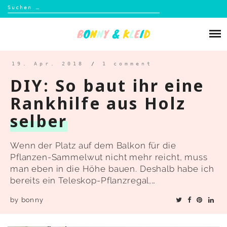
Suchen
nach:
Skip
to
Über mich
content
Blog
19. Apr. 2018
/
1 comment
DIY: So baut ihr eine
Shop
Rankhilfe aus Holz
selber
Kontakt
Wenn der Platz auf dem Balkon für die
Pflanzen-Sammelwut nicht mehr reicht, muss
man eben in die Höhe bauen. Deshalb habe ich
bereits ein Teleskop-Pflanzregal,…
by
bonny