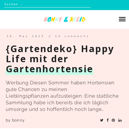
Suchen
nach:
Skip
to
Über mich
content
Blog
16. Mai 2015
/
14 comments
{Gartendeko} Happy
Shop
Life mit der
Gartenhortensie
Kontakt
Werbung Diesen Sommer haben Hortensien
gute Chancen zu meinen
Lieblingspflanzen aufzusteigen. Eine stattliche
Sammlung habe ich bereits die ich täglich
umsorge und so hoffentlich noch lange…
by
bonny