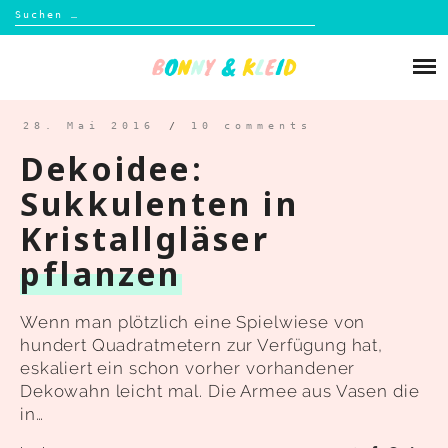
Suchen
nach:
Skip
to
Über mich
content
Blog
28. Mai 2016
/
10 comments
Dekoidee:
Shop
Sukkulenten in
Kristallgläser
Kontakt
pflanzen
Wenn man plötzlich eine Spielwiese von
hundert Quadratmetern zur Verfügung hat,
eskaliert ein schon vorher vorhandener
Dekowahn leicht mal. Die Armee aus Vasen die
in…