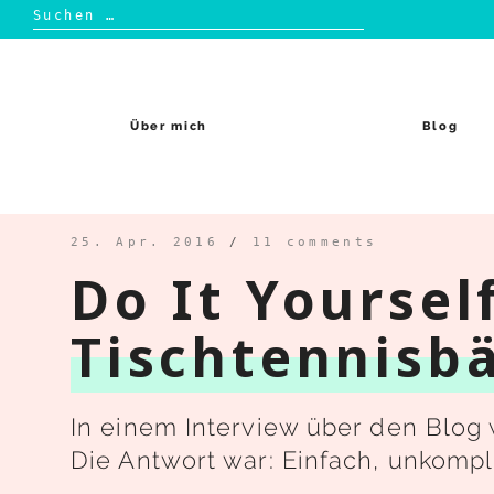
Suchen
nach:
Skip
to
content
Über mich
Blog
25. Apr. 2016
/
11 comments
Do It Yoursel
Tischtennisbä
In einem Interview über den Blog 
Die Antwort war: Einfach, unkompl