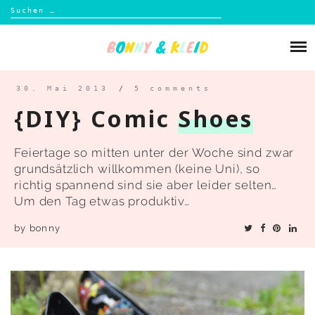
Suchen
nach:
Skip
to
Über mich
content
Blog
30. Mai 2013
/
5 comments
{DIY} Comic
Shoes
Shop
Feiertage so mitten unter der Woche sind zwar
Kontakt
grundsätzlich willkommen (keine Uni), so
richtig spannend sind sie aber leider selten…
Um den Tag etwas produktiv…
by
bonny