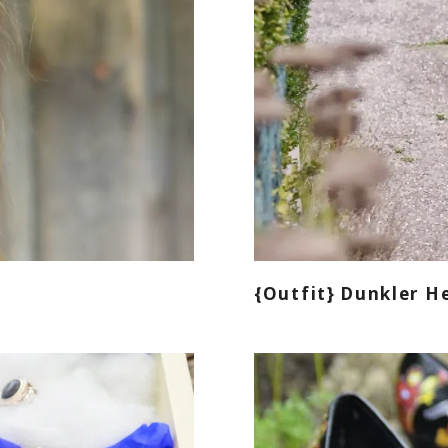
{Outfit} Dunkler H