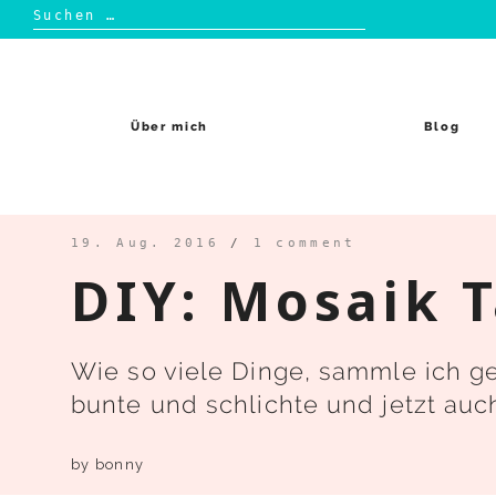
Suchen
nach:
Skip
to
content
Über mich
Blog
19. Aug. 2016
/
1 comment
DIY: Mosaik T
Wie so viele Dinge, sammle ich gef
bunte und schlichte und jetzt auc
by
bonny