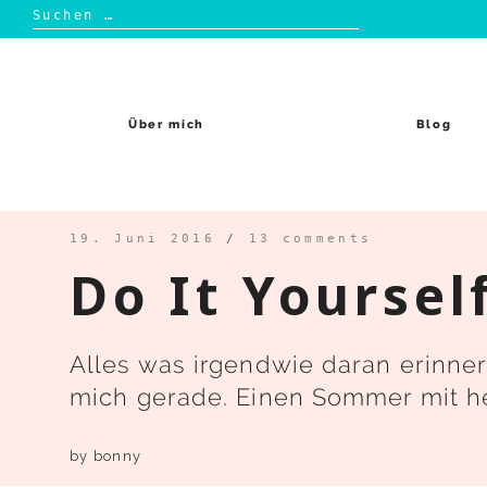
Suchen
nach:
Skip
to
content
Über mich
Blog
19. Juni 2016
/
13 comments
Do It Yoursel
Alles was irgendwie daran erinne
mich gerade. Einen Sommer mit h
by
bonny