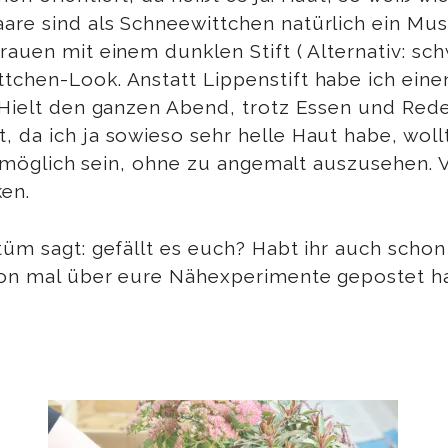
are sind als Schneewittchen natürlich ein Mu
rauen mit einem dunklen Stift ( Alternativ: s
tchen-Look. Anstatt Lippenstift habe ich eine
. Hielt den ganzen Abend, trotz Essen und Re
 da ich ja sowieso sehr helle Haut habe, woll
ch möglich sein, ohne zu angemalt auszusehen. Vi
en.
tüm sagt: gefällt es euch? Habt ihr auch schon 
hon mal über eure Nähexperimente gepostet ha