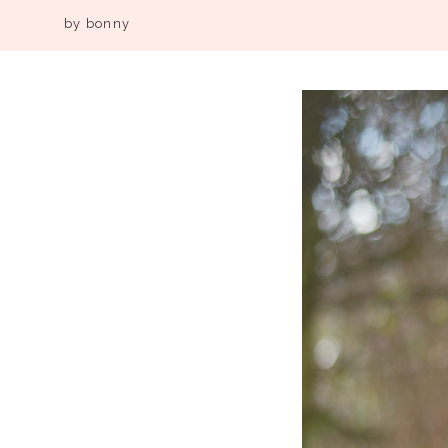
by
bonny