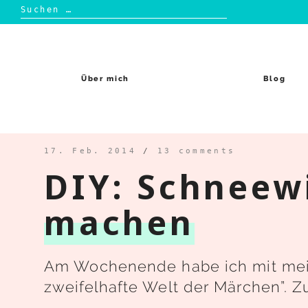
Suchen
nach:
Skip
to
content
Über mich
Blog
17. Feb. 2014
/
13 comments
DIY: Schneew
machen
Am Wochenende habe ich mit meine
zweifelhafte Welt der Märchen”. 