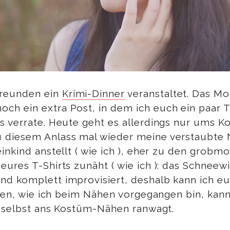
reunden ein
Krimi-Dinner
veranstaltet. Das Mot
ch ein extra Post, in dem ich euch ein paar 
 verrate. Heute geht es allerdings nur ums Kos
u diesem Anlass mal wieder meine verstaubte
nkind anstellt ( wie ich ), eher zu den grobmo
res T-Shirts zunäht ( wie ich ): das Schneewitt
 komplett improvisiert, deshalb kann ich euch
hlen, wie ich beim Nähen vorgegangen bin, kann
al selbst ans Kostüm-Nähen ranwagt.