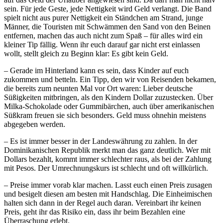
sein. Für jede Geste, jede Nettigkeit wird Geld verlangt. Die Band
spielt nicht aus purer Nettigkeit ein Ständchen am Strand, junge
Männer, die Touristen mit Schwämmen den Sand von den Beinen
entfernen, machen das auch nicht zum Spaß – für alles wird ein
kleiner Tip fällig. Wenn ihr euch darauf gar nicht erst einlassen
wollt, stellt gleich zu Beginn klar: Es gibt kein Geld.
– Gerade im Hinterland kann es sein, dass Kinder auf euch
zukommen und betteln. Ein Tipp, den wir von Reisenden bekamen,
die bereits zum neunten Mal vor Ort waren: Lieber deutsche
Süßigkeiten mitbringen, als den Kindern Dollar zuzustecken. Über
Milka-Schokolade oder Gummibärchen, auch über amerikanischen
Süßkram freuen sie sich besonders. Geld muss ohnehin meistens
abgegeben werden.
– Es ist immer besser in der Landeswährung zu zahlen. In der
Dominikanischen Republik merkt man das ganz deutlich. Wer mit
Dollars bezahlt, kommt immer schlechter raus, als bei der Zahlung
mit Pesos. Der Umrechnungskurs ist schlecht und oft willkürlich.
– Preise immer vorab klar machen. Lasst euch einen Preis zusagen
und besigelt diesen am besten mit Handschlag. Die Einheimischen
halten sich dann in der Regel auch daran. Vereinbart ihr keinen
Preis, geht ihr das Risiko ein, dass ihr beim Bezahlen eine
Überraschung erlebt.