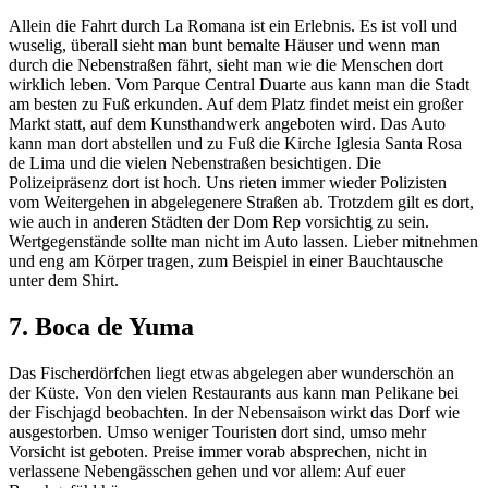
Allein die Fahrt durch La Romana ist ein Erlebnis. Es ist voll und
wuselig, überall sieht man bunt bemalte Häuser und wenn man
durch die Nebenstraßen fährt, sieht man wie die Menschen dort
wirklich leben. Vom Parque Central Duarte aus kann man die Stadt
am besten zu Fuß erkunden. Auf dem Platz findet meist ein großer
Markt statt, auf dem Kunsthandwerk angeboten wird. Das Auto
kann man dort abstellen und zu Fuß die Kirche Iglesia Santa Rosa
de Lima und die vielen Nebenstraßen besichtigen. Die
Polizeipräsenz dort ist hoch. Uns rieten immer wieder Polizisten
vom Weitergehen in abgelegenere Straßen ab. Trotzdem gilt es dort,
wie auch in anderen Städten der Dom Rep vorsichtig zu sein.
Wertgegenstände sollte man nicht im Auto lassen. Lieber mitnehmen
und eng am Körper tragen, zum Beispiel in einer Bauchtausche
unter dem Shirt.
7. Boca de Yuma
Das Fischerdörfchen liegt etwas abgelegen aber wunderschön an
der Küste. Von den vielen Restaurants aus kann man Pelikane bei
der Fischjagd beobachten. In der Nebensaison wirkt das Dorf wie
ausgestorben. Umso weniger Touristen dort sind, umso mehr
Vorsicht ist geboten. Preise immer vorab absprechen, nicht in
verlassene Nebengässchen gehen und vor allem: Auf euer