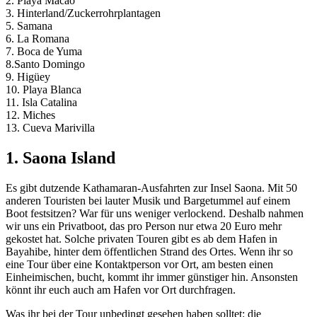
2. Playa Macao
3. Hinterland/Zuckerrohrplantagen
5. Samana
6. La Romana
7. Boca de Yuma
8.Santo Domingo
9. Higüey
10. Playa Blanca
11. Isla Catalina
12. Miches
13. Cueva Marivilla
1. Saona Island
Es gibt dutzende Kathamaran-Ausfahrten zur Insel Saona. Mit 50
anderen Touristen bei lauter Musik und Bargetummel auf einem
Boot festsitzen? War für uns weniger verlockend. Deshalb nahmen
wir uns ein Privatboot, das pro Person nur etwa 20 Euro mehr
gekostet hat. Solche privaten Touren gibt es ab dem Hafen in
Bayahibe, hinter dem öffentlichen Strand des Ortes. Wenn ihr so
eine Tour über eine Kontaktperson vor Ort, am besten einen
Einheimischen, bucht, kommt ihr immer günstiger hin. Ansonsten
könnt ihr euch auch am Hafen vor Ort durchfragen.
Was ihr bei der Tour unbedingt gesehen haben solltet: die