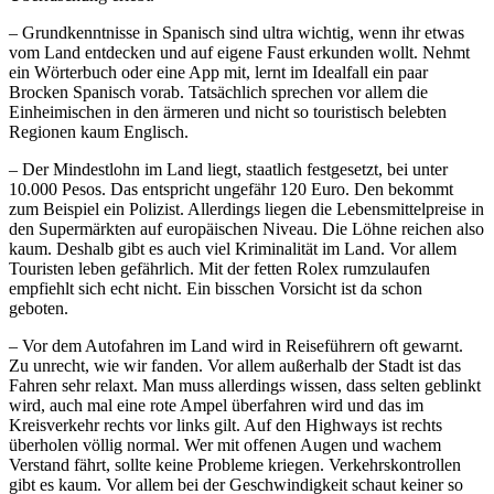
– Grundkenntnisse in Spanisch sind ultra wichtig, wenn ihr etwas
vom Land entdecken und auf eigene Faust erkunden wollt. Nehmt
ein Wörterbuch oder eine App mit, lernt im Idealfall ein paar
Brocken Spanisch vorab. Tatsächlich sprechen vor allem die
Einheimischen in den ärmeren und nicht so touristisch belebten
Regionen kaum Englisch.
– Der Mindestlohn im Land liegt, staatlich festgesetzt, bei unter
10.000 Pesos. Das entspricht ungefähr 120 Euro. Den bekommt
zum Beispiel ein Polizist. Allerdings liegen die Lebensmittelpreise in
den Supermärkten auf europäischen Niveau. Die Löhne reichen also
kaum. Deshalb gibt es auch viel Kriminalität im Land. Vor allem
Touristen leben gefährlich. Mit der fetten Rolex rumzulaufen
empfiehlt sich echt nicht. Ein bisschen Vorsicht ist da schon
geboten.
– Vor dem Autofahren im Land wird in Reiseführern oft gewarnt.
Zu unrecht, wie wir fanden. Vor allem außerhalb der Stadt ist das
Fahren sehr relaxt. Man muss allerdings wissen, dass selten geblinkt
wird, auch mal eine rote Ampel überfahren wird und das im
Kreisverkehr rechts vor links gilt. Auf den Highways ist rechts
überholen völlig normal. Wer mit offenen Augen und wachem
Verstand fährt, sollte keine Probleme kriegen. Verkehrskontrollen
gibt es kaum. Vor allem bei der Geschwindigkeit schaut keiner so