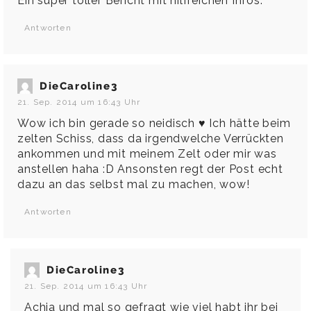
Ein super toller Bericht mit hilfreichen Infos.
Antworten
DieCaroline3
21. Sep. 2014 um 16:43 Uhr
Wow ich bin gerade so neidisch ♥ Ich hätte beim
zelten Schiss, dass da irgendwelche Verrückten
ankommen und mit meinem Zelt oder mir was
anstellen haha :D Ansonsten regt der Post echt
dazu an das selbst mal zu machen, wow!
Antworten
DieCaroline3
21. Sep. 2014 um 16:43 Uhr
Achja und mal so gefragt wie viel habt ihr bei