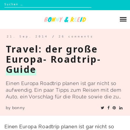
Suchen
nach:
Skip
to
Über mich
content
Blog
21. Sep. 2014
/
26 comments
Travel: der große
Shop
Europa- Roadtrip-
Guide
Kontakt
Einen Europa Roadtrip planen ist gar nicht so
aufwendig. Ein paar Tipps zum Reisen mit dem
Auto, ein Vorschlag für die Route sowie die zu…
by
bonny
Einen Europa Roadtrip planen ist gar nicht so