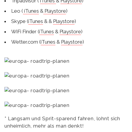
Tripadvisor (
iTunes
&
Playstore
)
Leo (
iTunes
&
Playstore
)
Skype (
iTunes
& &
Playstore
)
WiFi Finder (
iTunes
&
Playstore
)
Wetter.com (
iTunes
&
Playstore
)
* Langsam und Sprit-sparend fahren, lohnt sich
unheimlich, mehr als man denkt!