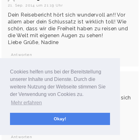
21. Sep. 2014 um 21:19 Uhr
Dein Reisebericht hört sich wundervoll an!! Vor
allem aber dein Schlussatz ist wirklich toll! Wie
schön, dass wir die Freiheit haben zu reisen und
die Welt mit eigenen Augen zu sehen!
Liebe Grüße, Nadine
Antworten
Cookies helfen uns bei der Bereitstellung
unserer Inhalte und Dienste. Durch die
Fiona
weitere Nutzung der Webseite stimmen Sie
22. Sep. 2014 um 9:41 Uhr
der Verwendung von Cookies zu.
Dein Reisebericht ist wundervoll und es hört sich
Mehr erfahren
nach einer großartigen Reise an!
Viele Grüße,
Okay!
Fiona
Antworten