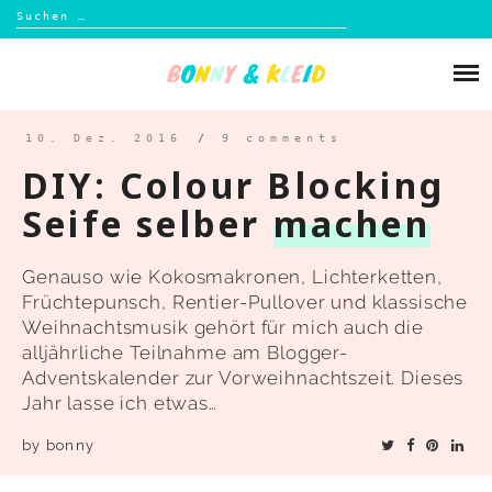
Suchen
nach:
Skip
to
Über mich
content
Blog
10. Dez. 2016
/
9 comments
DIY: Colour Blocking
Shop
Seife selber
machen
Kontakt
Genauso wie Kokosmakronen, Lichterketten,
Früchtepunsch, Rentier-Pullover und klassische
Weihnachtsmusik gehört für mich auch die
alljährliche Teilnahme am Blogger-
Adventskalender zur Vorweihnachtszeit. Dieses
Jahr lasse ich etwas…
by
bonny