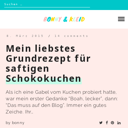
Suchen
nach:
Skip
to
Über mich
content
Blog
8. März 2015
/
14 comments
Mein liebstes
Shop
Grundrezept für
saftigen
Kontakt
Schokokuchen
Als ich eine Gabel vom Kuchen probiert hatte,
war mein erster Gedanke “Boah, lecker”, dann:
“Das muss auf den Blog”. Immer ein gutes
Zeiche. Ihr…
by
bonny