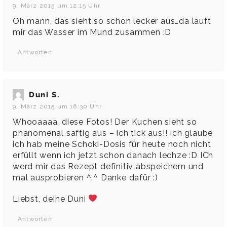
9. März 2015 um 12:15 Uhr
Oh mann, das sieht so schön lecker aus…da läuft
mir das Wasser im Mund zusammen :D
Antworten
Duni S.
9. März 2015 um 16:30 Uhr
Whooaaaa, diese Fotos! Der Kuchen sieht so
phänomenal saftig aus – ich tick aus!! Ich glaube
ich hab meine Schoki-Dosis für heute noch nicht
erfüllt wenn ich jetzt schon danach lechze :D ICh
werd mir das Rezept definitiv abspeichern und
mal ausprobieren ^.^ Danke dafür :)
Liebst, deine Duni
Antworten