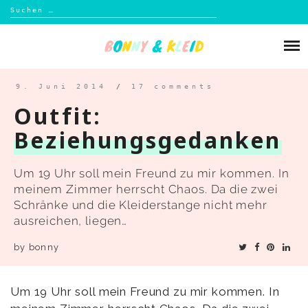
Suchen
nach:
Skip
to
Über mich
content
Blog
9. Juni 2014
/
17 comments
Outfit:
Shop
Beziehungsgedanken
Kontakt
Um 19 Uhr soll mein Freund zu mir kommen. In
meinem Zimmer herrscht Chaos. Da die zwei
Schränke und die Kleiderstange nicht mehr
ausreichen, liegen…
by
bonny
Um 19 Uhr soll mein Freund zu mir kommen. In