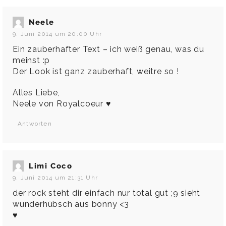
Neele
9. Juni 2014 um 20:00 Uhr
Ein zauberhafter Text – ich weiß genau, was du
meinst :p
Der Look ist ganz zauberhaft, weitre so !
Alles Liebe,
Neele von
Royalcoeur
♥
Antworten
Limi Coco
9. Juni 2014 um 21:31 Uhr
der rock steht dir einfach nur total gut ;9 sieht
wunderhübsch aus bonny <3
♥