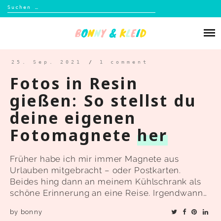
Suchen
nach:
Skip
to
Über mich
content
Blog
25. Sep. 2021
/
1 comment
Fotos in Resin
Shop
gießen: So stellst du
deine eigenen
Kontakt
Fotomagnete
her
Früher habe ich mir immer Magnete aus
Urlauben mitgebracht – oder Postkarten.
Beides hing dann an meinem Kühlschrank als
schöne Erinnerung an eine Reise. Irgendwann…
by
bonny