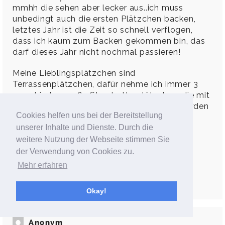
mmhh die sehen aber lecker aus..ich muss
unbedingt auch die ersten Plätzchen backen,
letztes Jahr ist die Zeit so schnell verflogen,
dass ich kaum zum Backen gekommen bin, das
darf dieses Jahr nicht nochmal passieren!
Meine Lieblingsplätzchen sind
Terrassenplätzchen, dafür nehme ich immer 3
verschieden große Sternbutterplätzchen, die mit
Himbeermarmelade zusammen"geklebt" werden
Cookies helfen uns bei der Bereitstellung
und dann noch ganz viel Puderzucker oben
unserer Inhalte und Dienste. Durch die
drauf, mhhh!!
weitere Nutzung der Webseite stimmen Sie
Liebe Grüße,
der Verwendung von Cookies zu.
Sophia
Mehr erfahren
Antworten
Okay!
Anonym