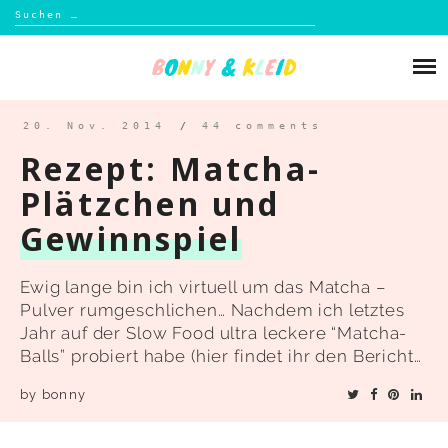
Suchen
nach:
Skip
to
Über mich
content
Blog
20. Nov. 2014
/
44 comments
Rezept: Matcha-
Shop
Plätzchen und
Gewinnspiel
Kontakt
Ewig lange bin ich virtuell um das Matcha –
Pulver rumgeschlichen… Nachdem ich letztes
Jahr auf der Slow Food ultra leckere “Matcha-
Balls” probiert habe (hier findet ihr den Bericht…
by
bonny