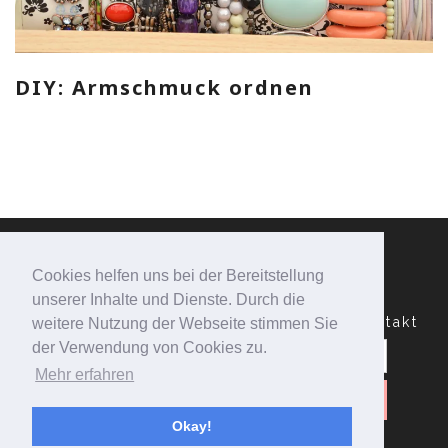
DIY: Armschmuck ordnen
Cookies helfen uns bei der Bereitstellung
unserer Inhalte und Dienste. Durch die
Datenschutzerklärung
Impressum
Kontakt
weitere Nutzung der Webseite stimmen Sie
Suchen
der Verwendung von Cookies zu.
nach:
Mehr erfahren
Okay!