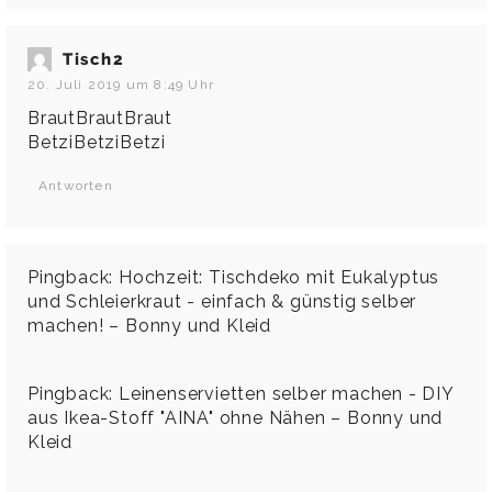
Tisch2
20. Juli 2019 um 8:49 Uhr
BrautBrautBraut
BetziBetziBetzi
Antworten
Pingback:
Hochzeit: Tischdeko mit Eukalyptus
und Schleierkraut - einfach & günstig selber
machen! – Bonny und Kleid
Pingback:
Leinenservietten selber machen - DIY
aus Ikea-Stoff "AINA" ohne Nähen – Bonny und
Kleid