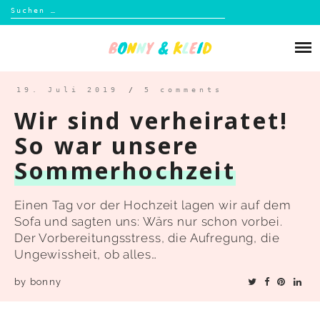
Suchen
nach:
Skip
to
Über mich
content
Blog
19. Juli 2019
/
5 comments
Wir sind verheiratet!
Shop
So war unsere
Sommerhochzeit
Kontakt
Einen Tag vor der Hochzeit lagen wir auf dem
Sofa und sagten uns: Wärs nur schon vorbei.
Der Vorbereitungsstress, die Aufregung, die
Ungewissheit, ob alles…
by
bonny