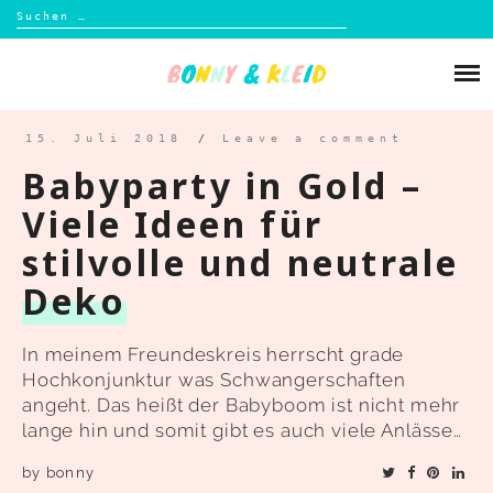
Suchen
nach:
Skip
to
Über mich
content
Blog
15. Juli 2018
/
Leave a comment
Babyparty in Gold –
Shop
Viele Ideen für
stilvolle und neutrale
Kontakt
Deko
In meinem Freundeskreis herrscht grade
Hochkonjunktur was Schwangerschaften
angeht. Das heißt der Babyboom ist nicht mehr
lange hin und somit gibt es auch viele Anlässe…
by
bonny