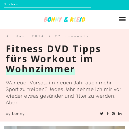
Suchen
nach:
Skip
to
Über mich
content
Blog
4. Jan. 2014
/
27 comments
Fitness DVD Tipps
Shop
fürs Workout im
Wohnzimmer
Kontakt
War euer Vorsatz im neuen Jahr auch mehr
Sport zu treiben? Jedes Jahr nehme ich mir vor
wieder etwas gesünder und fitter zu werden.
Aber…
by
bonny