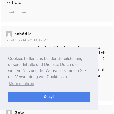
xx Lolo
Antworten
schödie
6. Jan. 2014 um 18:46 Uhr
Sehr interessanter Post! Ich bin leider auch so
eine die im Fitnessstudio lieber ganz hinten steht
Cookies helfen uns bei der Bereitstellung
und die Sprüche der Trainer nicht leiden kann :D
sowas wie "los mädels, der nächste sommer
unserer Inhalte und Dienste. Durch die
kommt bestimmt…" nervig.. weiß allerdings nicht
weitere Nutzung der Webseite stimmen Sie
ob ich so ein dvd-training daheim durchziehen
der Verwendung von Cookies zu.
würde… LG!
Mehr erfahren
Antworten
Okay!
Gela