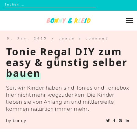
Suchen
nach:
Skip
to
Über mich
content
Blog
9. Jan. 2025
/
Leave a comment
Tonie Regal DIY zum
Shop
easy & günstig selber
bauen
Kontakt
Seit wir Kinder haben sind Tonies und Toniebox
hier nicht mehr wegzudenken. Die Kinder
lieben sie von Anfang an und mittlerweile
kommen natürlich immer mehr…
by
bonny