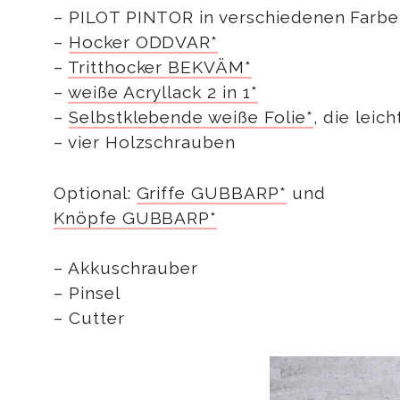
– PILOT PINTOR in verschiedenen Farb
–
Hocker ODDVAR*
–
Tritthocker BEKVÄM*
–
weiße Acryllack 2 in 1*
–
Selbstklebende weiße Folie*
, die leich
– vier Holzschrauben
Optional:
Griffe GUBBARP*
und
Knöpfe GUBBARP*
– Akkuschrauber
– Pinsel
– Cutter