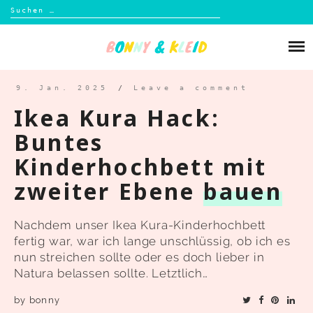
Suchen
nach:
Skip
to
Über mich
content
Blog
9. Jan. 2025
/
Leave a comment
Ikea Kura Hack:
Shop
Buntes
Kinderhochbett mit
Kontakt
zweiter Ebene
bauen
Nachdem unser Ikea Kura-Kinderhochbett
fertig war, war ich lange unschlüssig, ob ich es
nun streichen sollte oder es doch lieber in
Natura belassen sollte. Letztlich…
by
bonny