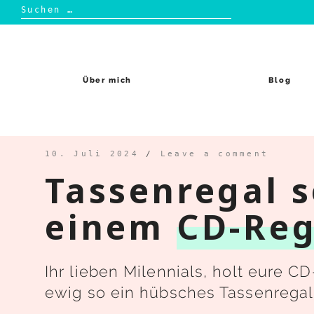
Suchen
nach:
Skip
to
content
Über mich
Blog
10. Juli 2024
/
Leave a comment
Tassenregal s
einem
CD-Reg
Ihr lieben Milennials, holt eure 
ewig so ein hübsches Tassenregal