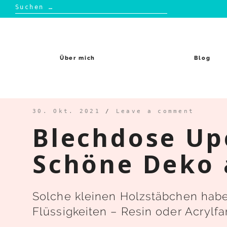
Suchen
nach:
Skip
to
content
Über mich
Blog
30. Okt. 2021
/
Leave a comment
Blechdose Up
Schöne Deko 
Solche kleinen Holzstäbchen habe
Flüssigkeiten – Resin oder Acrylf