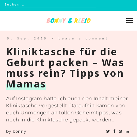
Suchen
nach:
Skip
to
Über mich
content
Blog
9. Sep. 2019
/
Leave a comment
Kliniktasche für die
Shop
Geburt packen – Was
muss rein? Tipps von
Kontakt
Mamas
Auf Instagram hatte ich euch den Inhalt meiner
Kliniktasche vorgestellt. Daraufhin kamen von
euch Unmengen an tollen Geheimtipps, was
noch in die Kliniktasche gepackt werden…
by
bonny