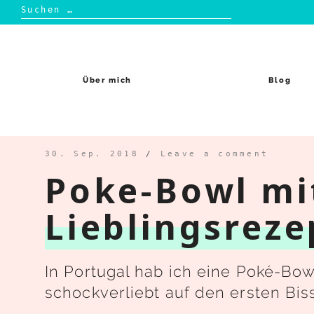
Suchen
nach:
Skip
to
content
Über mich
Blog
30. Sep. 2018
/
Leave a comment
Poke-Bowl mi
Lieblingsreze
In Portugal hab ich eine Poké-Bo
schockverliebt auf den ersten Bi